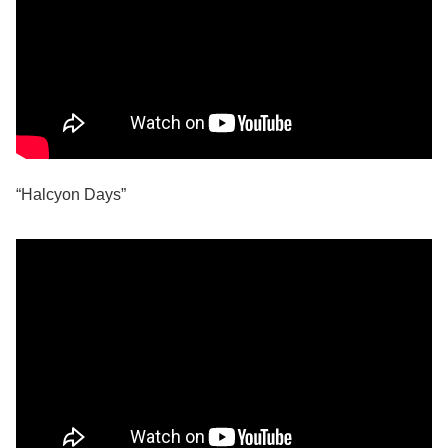
“Halcyon Days”