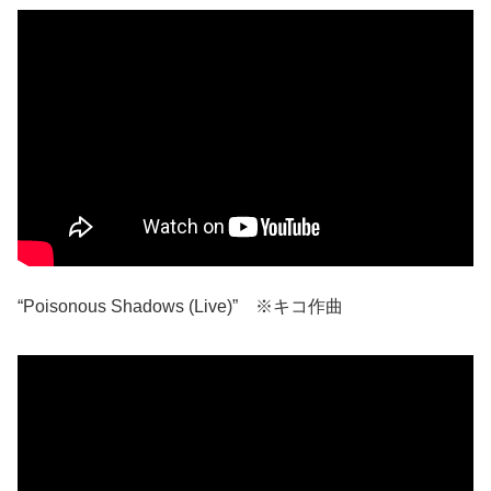
“Poisonous Shadows (Live)” ※キコ作曲