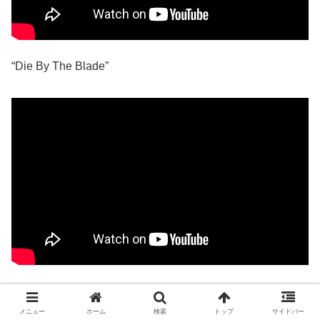
“Die By The Blade”
英Metal Hammerの読者が選ぶ「2010年代のベスト・メタ
ル・アルバム TOP50」
メニュー
ホーム
検索
トップ
サイドバー