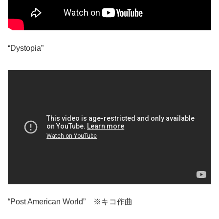
“Dystopia”
“Post American World” ※キコ作曲