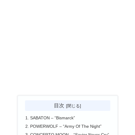
目次
SABATON – “Bismarck”
POWERWOLF – “Army Of The Night”
CONCERTO MOON – “Savior Never Cry”