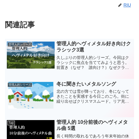
RIU
関連記事
管理人的ヘヴィメタル好き向けク
管理人的シリーズ
ラシック3選
久しぶりの管理人的シリーズ。今回はク
ラシックに焦点を当ててみようと思う。
前置き（なぜ？ 誰向け？）なぜクラシ
ックなのか。それはヘヴィメタルと親和
性が高いからだ。コード進行で引用する
こともあれば、フレーズを使うこともあ
冬に聞きたいメタルソング
管理人的シリーズ
るし、曲そのものを使って...
北の方では雪が降っており、冬になって
きたことを実感する今日このごろ。街に
繰り出せばクリスマスムード。リア充な
カップルたちがいっぱいだ。ということ
で、今回は冬に聞きたいメタルソング。
誰が冬にヘヴィメタルを聞くんだよ、と
ツッコミが来そうだけど。...
管理人的 10分前後のヘヴィメタ
Taiji
ル曲 5選
長く時間の取れるであろう年末年始の休