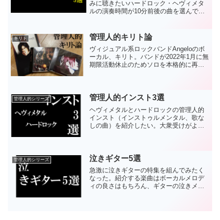
みに聴きたいハードロック・ヘヴィメタ
ルの演奏時間が10分前後の曲を選んでみ
た。10分前後の曲というと聴き手も相当
覚悟しないとなかなか手を出しづらい。
忙しい現代人には10分前後の時間を捻出
管理人的キリト論
キリト
するのも困難かもし...
ヴィジュアル系ロックバンドAngeloのボ
ーカル、キリト。バンドが2022年1月に無
期限活動休止のためソロを本格的に再開
した。3枚目のソロアルバムを発表し、そ
の前後にライブツアーも実施した。50歳
という年齢を感じさせない、勢いのある
状態だ。...
管理人的インスト3選
管理人的シリーズ
ヘヴィメタルとハードロックの管理人的
インスト（インストゥルメンタル、歌な
しの曲）を紹介したい。大衆受けがよい
のはやはり歌ありの曲だろう。だが、イ
ンストには歌や歌詞なしで演奏力や表現
力のみで曲を伝えるという魅力がある。
歌や歌詞なしで聴いている...
泣きギター5選
管理人的シリーズ
急激に泣きギターの特集を組んでみたく
なった。紹介する楽曲はボーカルメロデ
ィの良さはもちろん、ギターの泣きメロ
ディに酔いしれることができる。感情を
昂らせて、思わず涙しそうな、あるいは
慟哭したくなるような、そんな心を揺さ
ぶる5つの楽曲となってい...