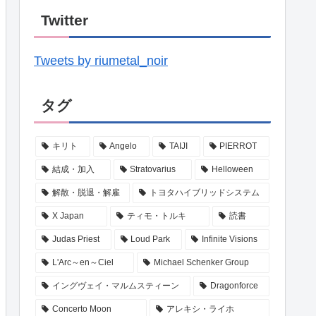
Twitter
Tweets by riumetal_noir
タグ
キリト
Angelo
TAIJI
PIERROT
結成・加入
Stratovarius
Helloween
解散・脱退・解雇
トヨタハイブリッドシステム
X Japan
ティモ・トルキ
読書
Judas Priest
Loud Park
Infinite Visions
L'Arc～en～Ciel
Michael Schenker Group
イングヴェイ・マルムスティーン
Dragonforce
Concerto Moon
アレキシ・ライホ