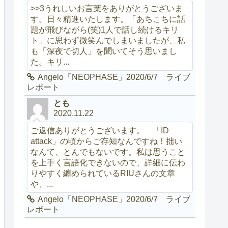
>>3うれしいお言葉をありがとうございま
す。日々精進いたします。「あちこちに話
題が飛びながら(笑)1人で話し続けるキリ
ト」に思わず微笑んでしまいましたが、私
も「深夜で切人」を聞いてそう思いまし
た。キリ...
Angelo「NEOPHASE」2020/6/7 ライブ
レポート
とも
2020.11.22
ご返信ありがとうございます。 「ID
attack」の頃からご存知なんですね！拙い
なんて、とんでもないです。私は思うこと
を上手く言語化できないので、詳細に伝わ
りやすく纏められているRIUさんの文章
や、...
Angelo「NEOPHASE」2020/6/7 ライブ
レポート