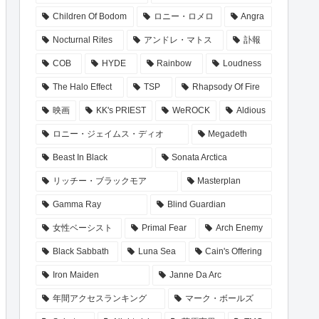
Children Of Bodom
ロニー・ロメロ
Angra
Nocturnal Rites
アンドレ・マトス
訃報
COB
HYDE
Rainbow
Loudness
The Halo Effect
TSP
Rhapsody Of Fire
映画
KK's PRIEST
WeROCK
Aldious
ロニー・ジェイムス・ディオ
Megadeth
Beast In Black
Sonata Arctica
リッチー・ブラックモア
Masterplan
Gamma Ray
Blind Guardian
女性ベーシスト
Primal Fear
Arch Enemy
Black Sabbath
Luna Sea
Cain's Offering
Iron Maiden
Janne Da Arc
年間アクセスランキング
マーク・ボールズ