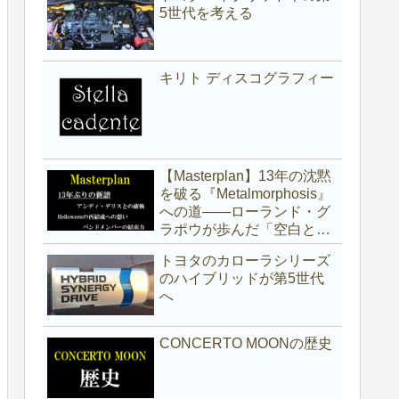
5世代を考える
キリト ディスコグラフィー
【Masterplan】13年の沈黙
を破る『Metalmorphosis』
への道——ローランド・グ
ラポウが歩んだ「空白と真
実」の記録
トヨタのカローラシリーズ
のハイブリッドが第5世代
へ
CONCERTO MOONの歴史