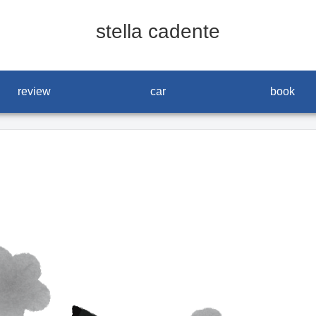
stella cadente
review
car
book