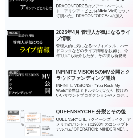
DRAGONFORCEのツアー・ベーシス
ト アリシア・ビヒル(Alicia Vigil)につい
て調べた。DRAGONFORCEへの加入の
可能性も探った。
2025年4月 管理人が気になるライ
MUSIC
ブ情報
管理人的に気になるヘヴィメタル、ハー
ドロックなどのライブ情報をお届け。今
年1月にも紹介したが、その後も新規発表
が盛り沢山！海外も国内もごちゃまぜだ
けど、許してほしい。前回の記事はこち
ら。GUNS N' ROSESGuns N' Roses ...
INFINITE VISIONSのMV公開とク
MUSIC
ラウドファンディング開始
INFINITE VISIONS - "You Rock My
World"楽曲はミドルテンポだが、抜けの
いいサウンドプロダクションやメロディ
がやはりティモ・トルキらしくいい。
YouTubeのコメントだと「最高傑作
だ」、「過去15年のワーク...
QUEENSRYCHE 分裂とその後
MUSIC
QUEENSRYCHE（クイーンズライク、ア
メリカのバンド）は1988年のコンセプト
アルバム"OPERATION: MINDCRIME"が
傑作として有名である。1990年