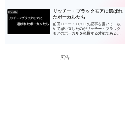
の"EMPIRE"で全米300万枚を売り上げ、
バンドの最大の成功となっ...
リッチー・ブラックモアに選ばれ
MUSIC
たボーカルたち
前回ロニー・ロメロの記事を書いて、改
めて思い直したのがリッチー・ブラック
モアのボーカルを発掘する才能である。
もしかしたら、プロデューサーやマネー
ジャーなど関係者から情報が入ってくる
のかもしれないが、最終的に起用するか
判断するのはリッチー・ブ...
広告