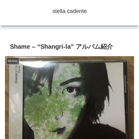
stella cadente
Shame – “Shangri-la” アルバム紹介
MUSIC