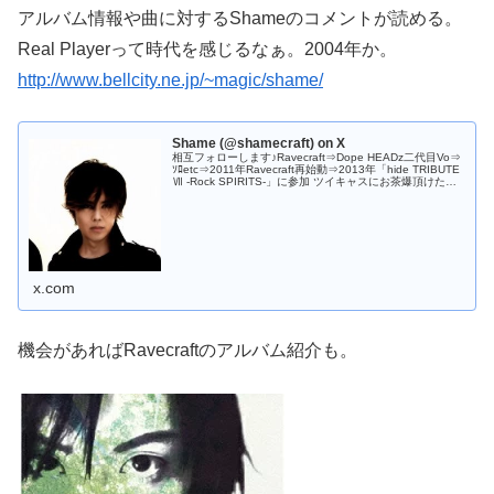
アルバム情報や曲に対するShameのコメントが読める。
Real Playerって時代を感じるなぁ。2004年か。
http://www.bellcity.ne.jp/~magic/shame/
Shame (@shamecraft) on X
相互フォローします♪Ravecraft⇒Dope HEADz二代目Vo⇒
ｿﾛetc⇒2011年Ravecraft再始動⇒2013年「hide TRIBUTE
Ⅶ -Rock SPIRITS-」に参加 ツイキャスにお茶爆頂けた方
に合言葉教えま...
x.com
機会があればRavecraftのアルバム紹介も。