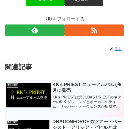
RIUをフォローする
RIU
関連記事
KK’s PRIEST ニューアルバムが9
MUSIC
月に発売
KK's PRIESTは元JUDAS PRIESTのギタ
ーのK.K.ダウニングとボーカルのティ
ム・リッパー・オーウェンズが所属する
バンド。そのバンドの2枚目のアルバ
ム"THE SINNER RIDES AGAIN"が9月29
日に発売する。2...
DRAGONFORCEのツアー・ベー
MUSIC
シスト アリシア・ビヒルとは