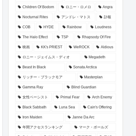
Children Of Bodom
ロニー・ロメロ
Angra
Nocturnal Rites
アンドレ・マトス
訃報
COB
HYDE
Rainbow
Loudness
The Halo Effect
TSP
Rhapsody Of Fire
映画
KK's PRIEST
WeROCK
Aldious
ロニー・ジェイムス・ディオ
Megadeth
Beast In Black
Sonata Arctica
リッチー・ブラックモア
Masterplan
Gamma Ray
Blind Guardian
女性ベーシスト
Primal Fear
Arch Enemy
Black Sabbath
Luna Sea
Cain's Offering
Iron Maiden
Janne Da Arc
年間アクセスランキング
マーク・ボールズ