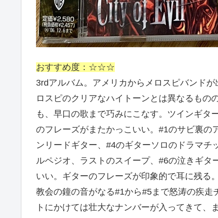
おすすめ度：☆☆☆
3rdアルバム。アメリカからメロスピバンド
ロスピのクリアなハイトーンとは異なるもの
も、早口の歌まで巧みにこなす。ツインギタ
のフレーズがまたかっこいい。#1のサビ裏の
ンリードギター、#4のギターソロのドラマチ
ルペジオ、ラストのスイープ、#6の泣きギタ
いい。ギターのフレーズが印象的で耳に残る
教会の鐘の音がなる#1から#5まで怒涛の疾
トにかけては壮大なナンバーが入ってきて、ま