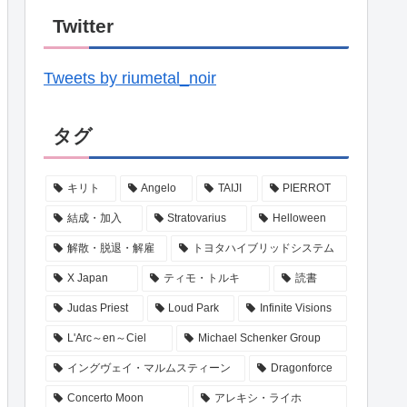
Twitter
Tweets by riumetal_noir
タグ
キリト
Angelo
TAIJI
PIERROT
結成・加入
Stratovarius
Helloween
解散・脱退・解雇
トヨタハイブリッドシステム
X Japan
ティモ・トルキ
読書
Judas Priest
Loud Park
Infinite Visions
L'Arc～en～Ciel
Michael Schenker Group
イングヴェイ・マルムスティーン
Dragonforce
Concerto Moon
アレキシ・ライホ