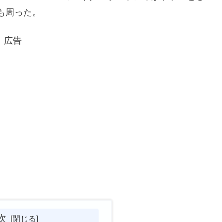
も周った。
広告
次