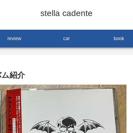
stella cadente
review
car
book
ルバム紹介