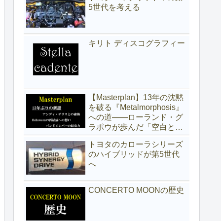
5世代を考える
キリト ディスコグラフィー
【Masterplan】13年の沈黙
を破る『Metalmorphosis』
への道——ローランド・グ
ラポウが歩んだ「空白と真
実」の記録
トヨタのカローラシリーズ
のハイブリッドが第5世代
へ
CONCERTO MOONの歴史