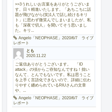
>>3うれしいお言葉をありがとうございま
す。日々精進いたします。「あちこちに話
題が飛びながら(笑)1人で話し続けるキリ
ト」に思わず微笑んでしまいましたが、私
も「深夜で切人」を聞いてそう思いまし
た。キリ...
Angelo「NEOPHASE」2020/6/7 ライブ
レポート
とも
2020.11.22
ご返信ありがとうございます。 「ID
attack」の頃からご存知なんですね！拙い
なんて、とんでもないです。私は思うこと
を上手く言語化できないので、詳細に伝わ
りやすく纏められているRIUさんの文章
や、...
Angelo「NEOPHASE」2020/6/7 ライブ
レポート