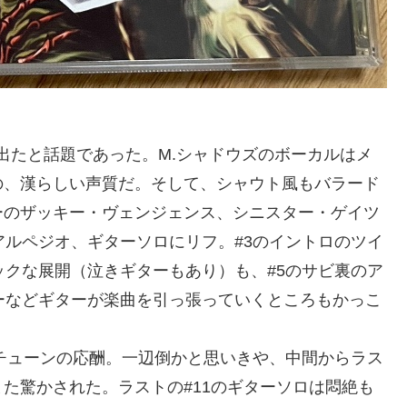
が出たと話題であった。M.シャドウズのボーカルはメ
の、漢らしい声質だ。そして、シャウト風もバラード
ーのザッキー・ヴェンジェンス、シニスター・ゲイツ
アルペジオ、ギターソロにリフ。#3のイントロのツイ
ックな展開（泣きギターもあり）も、#5のサビ裏のア
ーなどギターが楽曲を引っ張っていくところもかっこ
。
走チューンの応酬。一辺倒かと思いきや、中間からラス
た驚かされた。ラストの#11のギターソロは悶絶も