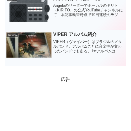
Angeloのリーダーでボーカルのキリト
（KIRITO）の公式YouTubeチャンネルに
て、本記事執筆時点で19日連続のラジオ
配信「深夜で切人」の配信一覧を作って
みた。自分で見返すときに便利だなと思
って。第19回にて、このラジオは5/31
の...
VIPER アルバム紹介
Review
VIPER（ヴァイパー）はブラジルのメタ
ルバンド。アルバムごとに音楽性が変わ
ったバンドでもある。1stアルバムは
IRON MAIDENリスペクトを感じるパワー
メタル。名盤として名高い2ndアルバムは
メロディック・スピードメタル。ここで
ボーカ...
広告