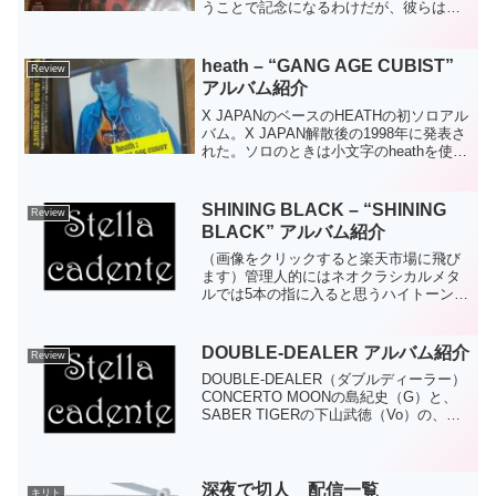
うことで記念になるわけだが、彼らは特
に意識せずに作ったという。Angeloのメ
インコンポーザーとなりつつあるギター
のKaryuは前作が緻密で隙のないつく...
heath – “GANG AGE CUBIST”
Review
アルバム紹介
X JAPANのベースのHEATHの初ソロアル
バム。X JAPAN解散後の1998年に発表さ
れた。ソロのときは小文字のheathを使う
ようだ。（hideと同じかも）2023年10月
29日大腸がんのため死去。55歳であっ
た。ご冥福をお祈り申し...
SHINING BLACK – “SHINING
Review
BLACK” アルバム紹介
（画像をクリックすると楽天市場に飛び
ます）管理人的にはネオクラシカルメタ
ルでは5本の指に入ると思うハイトーンボ
ーカルのマーク・ボールズ（YNGWIE
MALMSTEEN、ROYAL HUNT、RING
OF FIRE）の新しいプロジェクトS...
DOUBLE-DEALER アルバム紹介
Review
DOUBLE-DEALER（ダブルディーラー）
CONCERTO MOONの島紀史（G）と、
SABER TIGERの下山武徳（Vo）の、
2000年に結成されたプロジェクト。4thア
ルバムの発売前に解散した。"DOUBLE
DEALER" 20...
深夜で切人 配信一覧
キリト