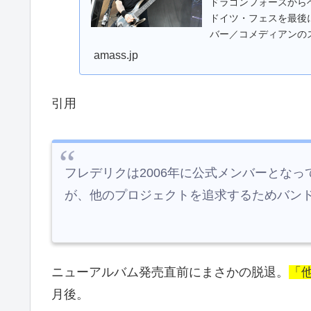
ドラゴンフォースから
ドイツ・フェスを最後
バー／コメディアンの
的に迎えると発表
amass.jp
引用
フレデリクは2006年に公式メンバーとな
が、他のプロジェクトを追求するためバン
ニューアルバム発売直前にまさかの脱退。
「
月後。