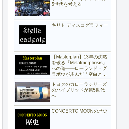
5世代を考える
キリト ディスコグラフィー
【Masterplan】13年の沈黙
を破る『Metalmorphosis』
への道——ローランド・グ
ラポウが歩んだ「空白と真
実」の記録
トヨタのカローラシリーズ
のハイブリッドが第5世代
へ
CONCERTO MOONの歴史