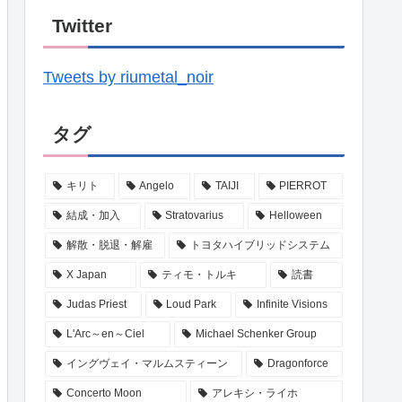
Twitter
Tweets by riumetal_noir
タグ
キリト
Angelo
TAIJI
PIERROT
結成・加入
Stratovarius
Helloween
解散・脱退・解雇
トヨタハイブリッドシステム
X Japan
ティモ・トルキ
読書
Judas Priest
Loud Park
Infinite Visions
L'Arc～en～Ciel
Michael Schenker Group
イングヴェイ・マルムスティーン
Dragonforce
Concerto Moon
アレキシ・ライホ