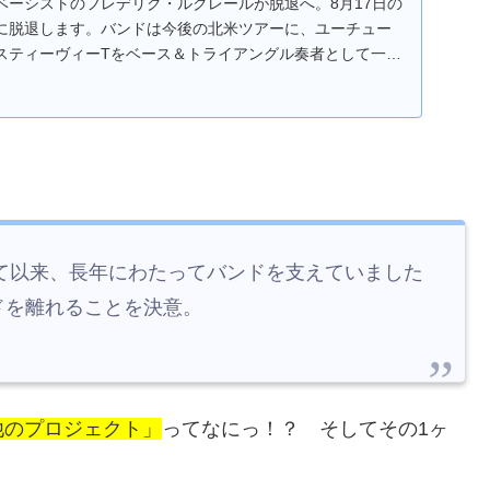
ベーシストのフレデリク・ルクレールが脱退へ。8月17日の
に脱退します。バンドは今後の北米ツアーに、ユーチュー
スティーヴィーTをベース＆トライアングル奏者として一時
って以来、長年にわたってバンドを支えていました
ドを離れることを決意。
他のプロジェクト」
ってなにっ！？ そしてその1ヶ