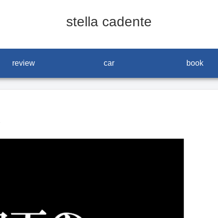
stella cadente
review
car
book
ジ