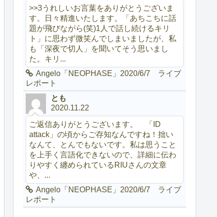
>>3うれしいお言葉をありがとうございま
す。日々精進いたします。「あちこちに話
題が飛びながら(笑)1人で話し続けるキリ
ト」に思わず微笑んでしまいましたが、私
も「深夜で切人」を聞いてそう思いまし
た。キリ...
Angelo「NEOPHASE」2020/6/7 ライブ
レポート
とも
2020.11.22
ご返信ありがとうございます。 「ID
attack」の頃からご存知なんですね！拙い
なんて、とんでもないです。私は思うこと
を上手く言語化できないので、詳細に伝わ
りやすく纏められているRIUさんの文章
や、...
Angelo「NEOPHASE」2020/6/7 ライブ
レポート