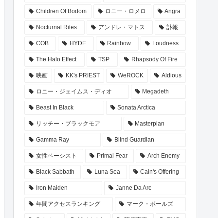
Children Of Bodom
ロニー・ロメロ
Angra
Nocturnal Rites
アンドレ・マトス
訃報
COB
HYDE
Rainbow
Loudness
The Halo Effect
TSP
Rhapsody Of Fire
映画
KK's PRIEST
WeROCK
Aldious
ロニー・ジェイムス・ディオ
Megadeth
Beast In Black
Sonata Arctica
リッチー・ブラックモア
Masterplan
Gamma Ray
Blind Guardian
女性ベーシスト
Primal Fear
Arch Enemy
Black Sabbath
Luna Sea
Cain's Offering
Iron Maiden
Janne Da Arc
年間アクセスランキング
マーク・ボールズ