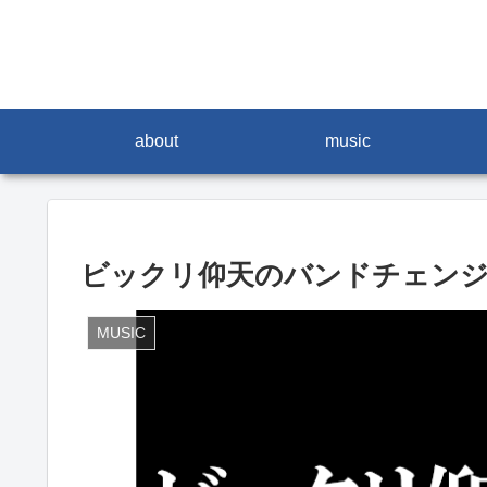
about
music
ビックリ仰天のバンドチェン
MUSIC