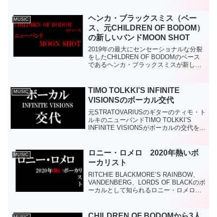
「Full Metal Japan 2026」（2026年10月
24日・25日、ぴあアリーナMM）。実
は、追加の「and m...
ヘンカ・ブラックスミス（ベー
MUSIC
ス、元CHILDREN OF BODOM）
の新しいバンドMOON SHOT
2019年の最大にセンセーショナルな分裂
をしたCHILDREN OF BODOMのベース
であるヘンカ・ブラックスミスが新しい
バンドMOON SHOTを始めた。HPによれ
ば、メンバーは次の通り。ボーカル：ヴ
ィレ・マルヤ（LAPKO）ギター：J...
TIMO TOLKKI’S INFINITE
MUSIC
VISIONSのボーカル交代
元STRATOVARIUSのギターのティモ・ト
ルキのニューバンドTIMO TOLKKI’S
INFINITE VISIONSがボーカルの交代を発
表した。（公式サイトで発表していたニ
ュースは現在閲覧できなくなっている）
まだライブもしていないし...
ロニー・ロメロ 2020年熱いボ
MUSIC
ーカリスト
RITCHIE BLACKMORE’S RAINBOW、
VANDENBERG、LORDS OF BLACKのボ
ーカルとして知られるロニー・ロメロ
（Ronnie Romero）が今熱い。後述する
が、バンドやプロジェクトに引く手あま
たで大忙しな...
CHILDREN OF BODOMから3人
MUSIC