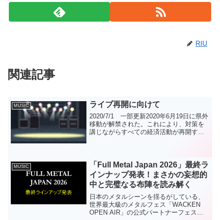
RIU
関連記事
ライブ再開に向けて
MUSIC
2020/7/1 一部更新2020年6月19日に県外
移動が解禁された。これにより、対策を
講じながらすべての経済活動が再開する
ことを意味している。音楽におけるライ
ブ活動もそのひとつである。いつまでも
経済活動を止めているわけにはいかない
のだろう...
「Full Metal Japan 2026」最終ラ
MUSIC
インナップ発表！まさかの妄想的
中と完璧なる布陣を読み解く
日本のメタルシーンを揺るがしている、
世界最大級のメタルフェス「WACKEN
OPEN AIR」の公式パートナーフェス