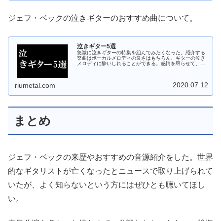
ジェフ・ベックの泣きギターのおすすめ曲について。
泣きギター5選
急激に泣きギターの特集を組んでみたくなった。紹介する
楽曲はボーカルメロディの良さはもちろん、ギターの泣き
メロディに酔いしれることができる。感情を昂らせて、思
わず涙しそうな、あるいは慟哭したくなるような、そんな
心を揺さぶる5つの楽曲となってい…
2020.07.12
riumetal.com
まとめ
ジェフ・ベックの来歴やおすすめの音源紹介をした。世界
的なギタリストが亡くなったとニュースで取り上げられて
いたが、よく知らないという方にはぜひとも聴いてほし
い。