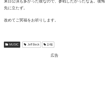
来日公演も多かった彼なので、参戦したかったなぁ。後悔
先に立たず。
改めてご冥福をお祈りします。
MUSIC
Jeff Beck
訃報
広告