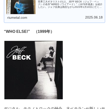
世界三大ギタリストの1人、JEFF BECK（ジェフ・ベッ
ク）の名作"WIRED（ワイアード）"（1976年発表）を紹介
したい。ジェフ自身は残念ながら2023年1月10日に亡くな
ってしまったが、彼の作品は生き続ける。日本独自のベス
トアルバム…
2025.06.18
riumetal.com
“WHO ELSE!” （1999年）
デジタル、テクノとロックの融合。大ベテランが新しいサ