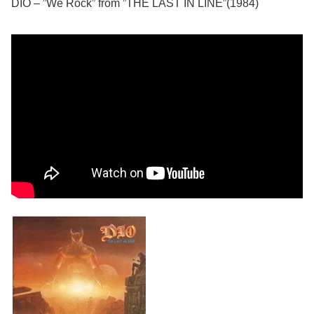
DIO – ”We Rock” from ”THE LAST IN LINE”(1984)