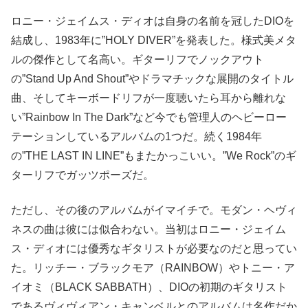
ロニー・ジェイムス・ディオは自身の名前を冠したDIOを
結成し、1983年に”HOLY DIVER”を発表した。様式美メタ
ルの傑作として名高い。ギターリフでノックアウト
の”Stand Up And Shout”やドラマチックな展開のタイトル
曲、そしてキーボードリフが一度聴いたら耳から離れな
い”Rainbow In The Dark”など今でも管理人のヘビーロー
テーションしているアルバムの1つだ。続く1984年
の”THE LAST IN LINE”もまたかっこいい。”We Rock”のギ
ターリフでガッツポーズだ。
ただし、その後のアルバムがイマイチで。モダン・ヘヴィ
ネスの曲は彼には似合わない。当初はロニー・ジェイム
ス・ディオには優秀なギタリストが必要なのだと思ってい
た。リッチー・ブラックモア（RAINBOW）やトニー・ア
イオミ（BLACK SABBATH）、DIOの初期のギタリスト
であるヴィヴィアン・キャンベルとのアルバムは名作だか