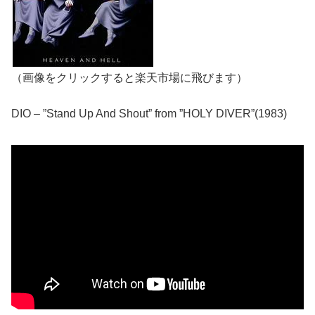
（画像をクリックすると楽天市場に飛びます）
DIO – ”Stand Up And Shout” from ”HOLY DIVER”(1983)