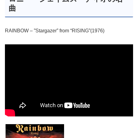
曲
RAINBOW – ”Stargazer” from “RISING”(1976)