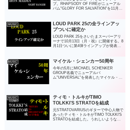
プ。RHAPSODY OF FIREがニューアル
バム"GLORY FOR SALVATION"を11月に
発売。RHAPSODY OF FIRE - I'll Be Your
Heroこういうさわやかな曲もい...
LOUD PARK 25の全ラインアッ
MUSIC
プついに確定か
LOUD PARK 25をさいたまスーパーアリ
ーナで10月13日（月・祝）に開催する。8
月1日ついに第4弾ラインアップが発表さ
れ、公式サイトから「... and more!」の文
字が消えた。これですべてのラインアッ
プが発表されたということと...
マイケル・シェンカー50周年
MUSIC
今年の5月にMICHAEL SCHENKER
GROUP名義でニューアルバ
ム"UNIVERSAL"を発表したマイケル・シ
ェンカー。ドイツのヘヴィメタル・ハー
ドロックのレジェンド的ギタリストであ
る。彼の活動の50周年記念でもあるとい
う。いつ、...
ティモ・トルキがTIMO
MUSIC
TOLKKI’S STRATOを結成
元STRATOVARIUSのギターで中心人物で
あったティモ・トルキがTIMO TOLKKI'S
STRATOを結成した。うれしいような、
複雑な気分のような、この原因を探るっ
ていこう。ニュースソースニュースの要