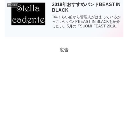
点バンドのラインナップは3人で、...
2019年おすすめバンドBEAST IN
MUSIC
BLACK
1年くらい前から管理人がはまっているか
っこいいバンドBEAST IN BLACKを紹介
したい。5月の「SUOMI FEAST 2019」
と9月の「METAL WEEKEND 2019」にて
立て続けに来日。今、来ている彼らにつ
いて調べてみた。...
広告