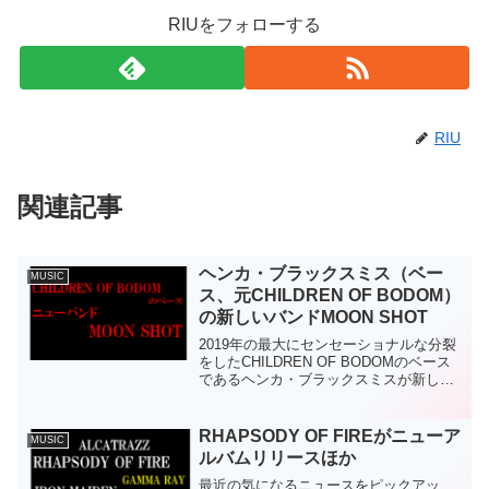
RIUをフォローする
RIU
関連記事
ヘンカ・ブラックスミス（ベー
MUSIC
ス、元CHILDREN OF BODOM）
の新しいバンドMOON SHOT
2019年の最大にセンセーショナルな分裂
をしたCHILDREN OF BODOMのベース
であるヘンカ・ブラックスミスが新しい
バンドMOON SHOTを始めた。HPによれ
ば、メンバーは次の通り。ボーカル：ヴ
ィレ・マルヤ（LAPKO）ギター：J...
RHAPSODY OF FIREがニューア
MUSIC
ルバムリリースほか
最近の気になるニュースをピックアッ