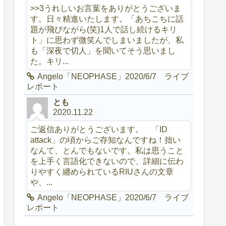
>>3うれしいお言葉をありがとうございま
す。日々精進いたします。「あちこちに話
題が飛びながら(笑)1人で話し続けるキリ
ト」に思わず微笑んでしまいましたが、私
も「深夜で切人」を聞いてそう思いまし
た。キリ...
Angelo「NEOPHASE」2020/6/7 ライブ
レポート
とも
2020.11.22
ご返信ありがとうございます。 「ID
attack」の頃からご存知なんですね！拙い
なんて、とんでもないです。私は思うこと
を上手く言語化できないので、詳細に伝わ
りやすく纏められているRIUさんの文章
や、...
Angelo「NEOPHASE」2020/6/7 ライブ
レポート