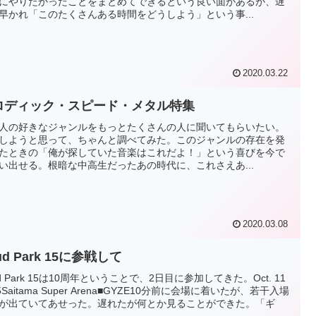
にやりたかったことをまとめてできるという良い面があるが、遅
早かれ「このたくさんある時間をどうしよう」という事...
2020.03.22
ロディック・スピード・メタル特集
人の好きなジャンルをもっとたくさんの人に聞いてもらいたい。
しようと思って、ちゃんと調べてみた。このジャンルの存在を発
たときの「俺が探していた音楽はこれだよ！」という喜びを今で
い出せる。根暗な中高生だったあの時代に、これさえあ...
2020.03.08
ud Park 15に参戦して
ud Park 15は10周年ということで、2日目に参加してきた。Oct. 11
5Saitama Super Arena■GYZE10分前に会場に着いたが、若干入場
が出ていてあせった。遅れたが何とか見ることができた。「ギ
..