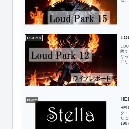
LO
Loud Park
LOU
際で
なっ
になり
HE
Review
HE
ク・
だに輝
19