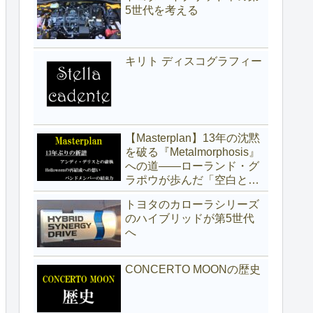
5世代を考える
キリト ディスコグラフィー
【Masterplan】13年の沈黙
を破る『Metalmorphosis』
への道——ローランド・グ
ラポウが歩んだ「空白と真
実」の記録
トヨタのカローラシリーズ
のハイブリッドが第5世代
へ
CONCERTO MOONの歴史