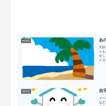
あの
MUSIC
大好
らも
をし
メタ
自
MUSIC
イベ
など