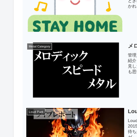
とき
かれ
メ
Metal Category
管理
紹介
見し
も思
Lo
Loud Park
Lo
201
待ち
ゼ」.