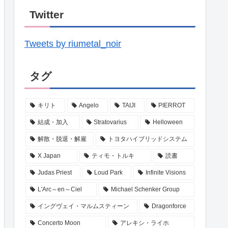
Twitter
Tweets by riumetal_noir
タグ
キリト
Angelo
TAIJI
PIERROT
結成・加入
Stratovarius
Helloween
解散・脱退・解雇
トヨタハイブリッドシステム
X Japan
ティモ・トルキ
読書
Judas Priest
Loud Park
Infinite Visions
L'Arc～en～Ciel
Michael Schenker Group
イングヴェイ・マルムスティーン
Dragonforce
Concerto Moon
アレキシ・ライホ