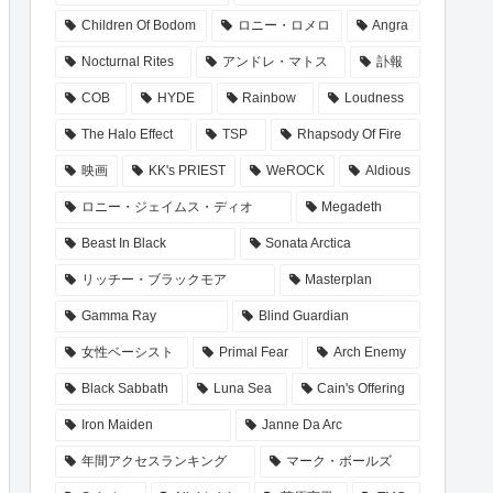
Children Of Bodom
ロニー・ロメロ
Angra
Nocturnal Rites
アンドレ・マトス
訃報
COB
HYDE
Rainbow
Loudness
The Halo Effect
TSP
Rhapsody Of Fire
映画
KK's PRIEST
WeROCK
Aldious
ロニー・ジェイムス・ディオ
Megadeth
Beast In Black
Sonata Arctica
リッチー・ブラックモア
Masterplan
Gamma Ray
Blind Guardian
女性ベーシスト
Primal Fear
Arch Enemy
Black Sabbath
Luna Sea
Cain's Offering
Iron Maiden
Janne Da Arc
年間アクセスランキング
マーク・ボールズ