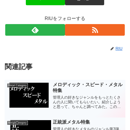
RIUをフォローする
RIU
関連記事
メロディック・スピード・メタル
Metal Category
特集
管理人の好きなジャンルをもっとたくさ
んの人に聞いてもらいたい。紹介しよう
と思って、ちゃんと調べてみた。このジ
ャンルの存在を発見したときの「俺が探
していた音楽はこれだよ！」という喜び
を今でも思い出せる。根暗な中高生だっ
正統派メタル特集
Metal Category
たあの時代に、これさえあ...
管理人の好きなメタルのジャンル第3弾。