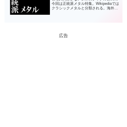
今回は正統派メタル特集。Wikipediaでは
クラシックメタルと分類される。海外で
はトラディショナルメタルとも。1980年
代にヘヴィメタルを確立したJUDAS
PRIESTやIRON MAIDENなど。...
広告